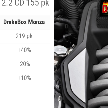
 2.2 CD 155 pk
DrakeBox Monza
219 pk
+40%
-20%
+10%