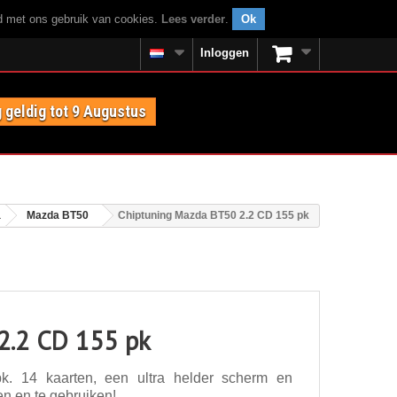
rd met ons gebruik van cookies.
Lees verder
.
Ok
Inloggen
 geldig tot 9 Augustus
a
Mazda BT50
Chiptuning Mazda BT50 2.2 CD 155 pk
2.2 CD 155 pk
. 14 kaarten, een ultra helder scherm en
en en te gebruiken!