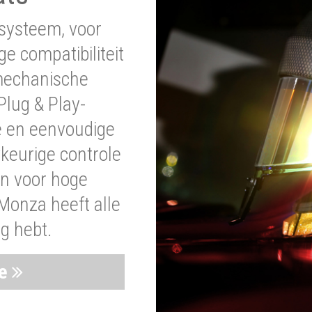
systeem, voor
ge compatibiliteit
 mechanische
lug & Play-
e en eenvoudige
wkeurige controle
en voor hoge
Monza heeft alle
ig hebt.
ie