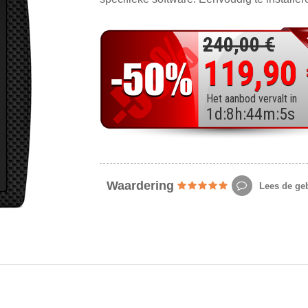
240,00 €
119,90
Het aanbod vervalt in
1
d
:
8
h
:
44
m
:
3
s
Waardering
Lees de geb