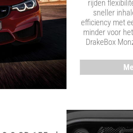
rijden flexibil
sneller inha
efficiency met 
minder voor he
DrakeBox Monza
Me