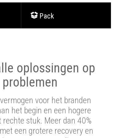
Pack
lle oplossingen op
 problemen
vermogen voor het branden
aan het begin en een hogere
t rechte stuk. Meer dan 40%
 met een grotere recovery en