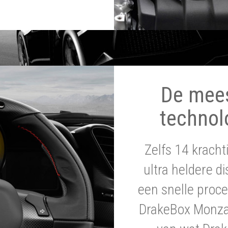
De mee
technol
Zelfs 14 krach
ultra heldere di
een snelle proce
DrakeBox Monza 