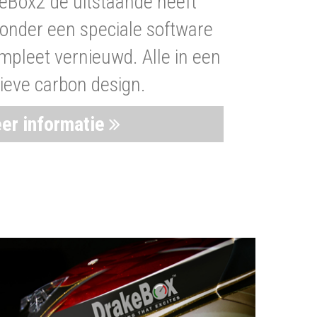
eBox2 de uitstaande heeft
nder een speciale software
mpleet vernieuwd. Alle in een
ieve carbon design.
er informatie