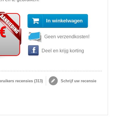
In winkelwagen
 €
Geen verzendkosten!
Deel en krijg korting
ruikers recensies (
313
)
Schrijf uw recensie