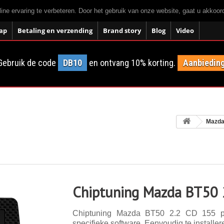
ne ervaring te verbeteren. Door het gebruik van onze website, gaat u akkoo
ap
Betaling en verzending
Brand story
Blog
Video
Gebruik de code
DB10
en ontvang 10% korting.
Aanbieding
Mazd
Chiptuning Mazda BT50 
Chiptuning Mazda BT50 2.2 CD 155 pk
specifieke software. Eenvoudig te installer