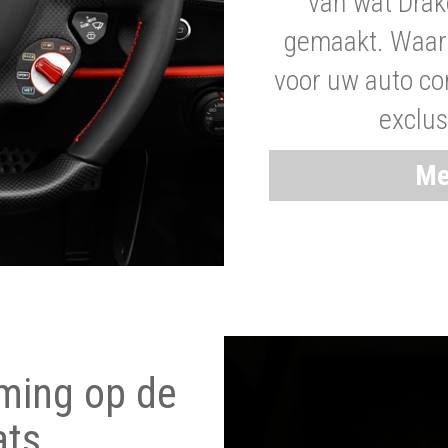
van wat Drak
gemaakt. Waaro
voor uw auto co
exclus
Me
ming op de
ats