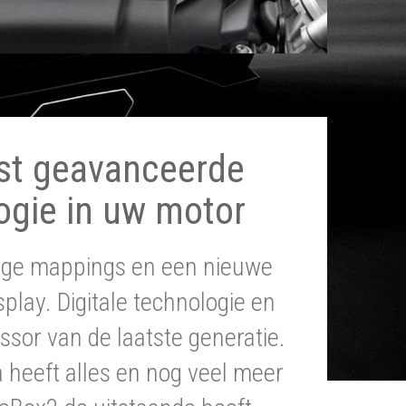
st geavanceerde
ogie in uw motor
tige mappings en een nieuwe
splay. Digitale technologie en
ssor van de laatste generatie.
heeft alles en nog veel meer