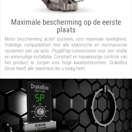
Maximale bescherming op de eerste
plaats
Motor bescherming actief systeem, voor maximale rijveiligheid.
Volledige compatibiliteit met alle elektrische en mechanische
systemen van uw auto. Plug&Play-connectoren voor een snelle
en eenvoudige installatie. Constant en nauwkeurige controle van
het product te zorgen voor hoge kwaliteitsnormen. DrakeBox
iDrive heeft alle zekerheid die u nodig hebt.