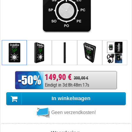
149,90 €
300,00 €
Eindigt in
3
d
:
8
h
:
48
m
:
16
s
In winkelwagen
Geen verzendkosten!