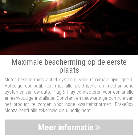
Maximale bescherming op de eerste
plaats
Motor bescherming actief systeem, voor maximale rijveiligheid.
Volledige compatibiliteit met alle elektrische en mechanische
systemen van uw auto. Plug & Play-connectoren voor een snelle
en eenvoudige installatie. Constant en nauwkeurige controle van
het product te zorgen voor hoge kwaliteitsnormen. DrakeBox
Monza heeft alle zekerheid die u nodig hebt.
Meer informatie