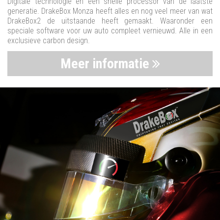
Digitale technologie en een snelle processor van de laatste
generatie. DrakeBox Monza heeft alles en nog veel meer van wat
DrakeBox2 de uitstaande heeft gemaakt. Waaronder een
speciale software voor uw auto compleet vernieuwd. Alle in een
exclusieve carbon design.
Meer informatie