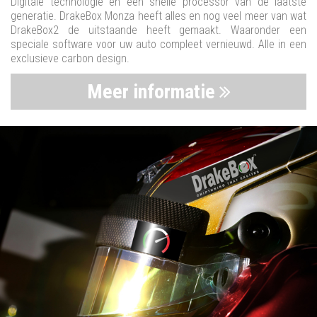
Digitale technologie en een snelle processor van de laatste
generatie. DrakeBox Monza heeft alles en nog veel meer van wat
DrakeBox2 de uitstaande heeft gemaakt. Waaronder een
speciale software voor uw auto compleet vernieuwd. Alle in een
exclusieve carbon design.
Meer informatie