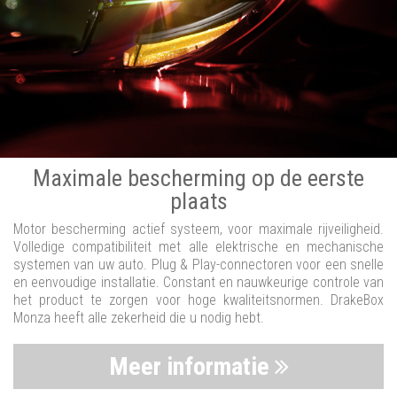
Maximale bescherming op de eerste
plaats
Motor bescherming actief systeem, voor maximale rijveiligheid.
Volledige compatibiliteit met alle elektrische en mechanische
systemen van uw auto. Plug & Play-connectoren voor een snelle
en eenvoudige installatie. Constant en nauwkeurige controle van
het product te zorgen voor hoge kwaliteitsnormen. DrakeBox
Monza heeft alle zekerheid die u nodig hebt.
Meer informatie