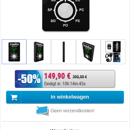
149,90 €
300,00 €
Eindigt in
:
10
h
:
14
m
:
44
s
In winkelwagen
Geen verzendkosten!