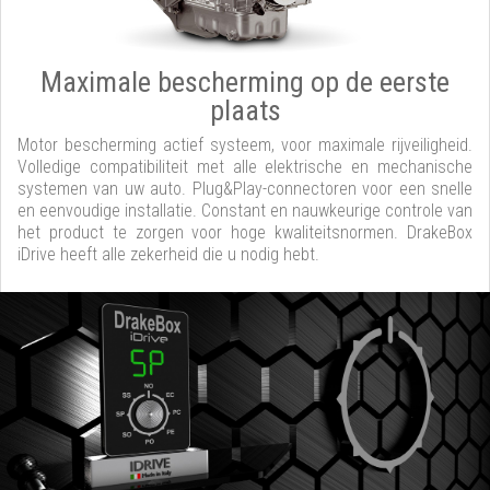
Maximale bescherming op de eerste
plaats
Motor bescherming actief systeem, voor maximale rijveiligheid.
Volledige compatibiliteit met alle elektrische en mechanische
systemen van uw auto. Plug&Play-connectoren voor een snelle
en eenvoudige installatie. Constant en nauwkeurige controle van
het product te zorgen voor hoge kwaliteitsnormen. DrakeBox
iDrive heeft alle zekerheid die u nodig hebt.