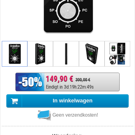
149,90 €
300,00 €
Eindigt in
3
d
:
19
h
:
22
m
:
48
s
In winkelwagen
Geen verzendkosten!