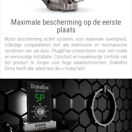
Maximale bescherming op de eerste
plaats
Motor bescherming actief systeem, voor maximale rijveiligheid.
Volledige compatibiliteit met alle elektrische en mechanische
systemen van uw auto. Plug&Play-connectoren voor een snelle
en eenvoudige installatie. Constant en nauwkeurige controle van
het product te zorgen voor hoge kwaliteitsnormen. DrakeBox
iDrive heeft alle zekerheid die u nodig hebt.