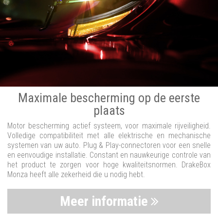
Maximale bescherming op de eerste
plaats
Motor bescherming actief systeem, voor maximale rijveiligheid.
Volledige compatibiliteit met alle elektrische en mechanische
systemen van uw auto. Plug & Play-connectoren voor een snelle
en eenvoudige installatie. Constant en nauwkeurige controle van
het product te zorgen voor hoge kwaliteitsnormen. DrakeBox
Monza heeft alle zekerheid die u nodig hebt.
Meer informatie