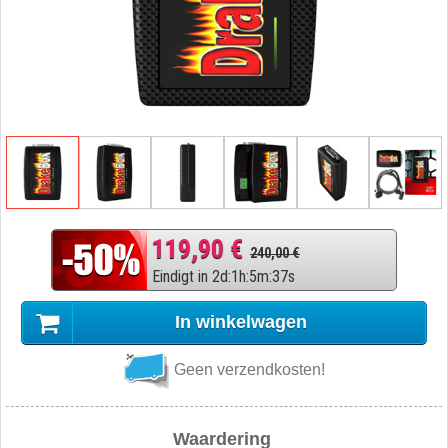
119,90 €
240,00 €
Eindigt in
2
d
:
1
h
:
5
m
:
36
s
In winkelwagen
Geen verzendkosten!
Waardering