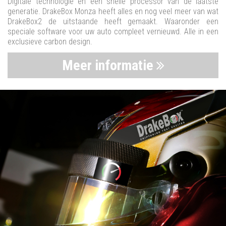
Digitale technologie en een snelle processor van de laatste
generatie. DrakeBox Monza heeft alles en nog veel meer van wat
DrakeBox2 de uitstaande heeft gemaakt. Waaronder een
speciale software voor uw auto compleet vernieuwd. Alle in een
exclusieve carbon design.
Meer informatie