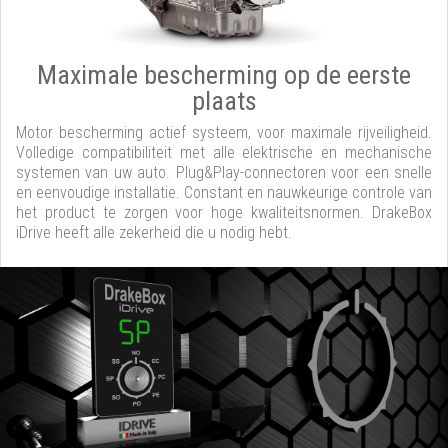
Maximale bescherming op de eerste
plaats
Motor bescherming actief systeem, voor maximale rijveiligheid.
Volledige compatibiliteit met alle elektrische en mechanische
systemen van uw auto. Plug&Play-connectoren voor een snelle
en eenvoudige installatie. Constant en nauwkeurige controle van
het product te zorgen voor hoge kwaliteitsnormen. DrakeBox
iDrive heeft alle zekerheid die u nodig hebt.