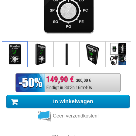
149,90 €
300,00 €
Eindigt in
3
d
:
3
h
:
16
m
:
39
s
In winkelwagen
Geen verzendkosten!