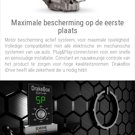
Maximale bescherming op de eerste
plaats
Motor bescherming actief systeem, voor maximale rijveiligheid.
Volledige compatibiliteit met alle elektrische en mechanische
systemen van uw auto. Plug&Play-connectoren voor een snelle
en eenvoudige installatie. Constant en nauwkeurige controle van
het product te zorgen voor hoge kwaliteitsnormen. DrakeBox
iDrive heeft alle zekerheid die u nodig hebt.