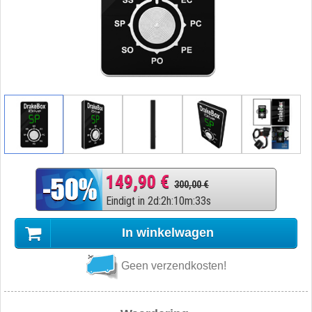
149,90 €
300,00 €
Eindigt in
2
d
:
2
h
:
10
m
:
32
s
In winkelwagen
Geen verzendkosten!