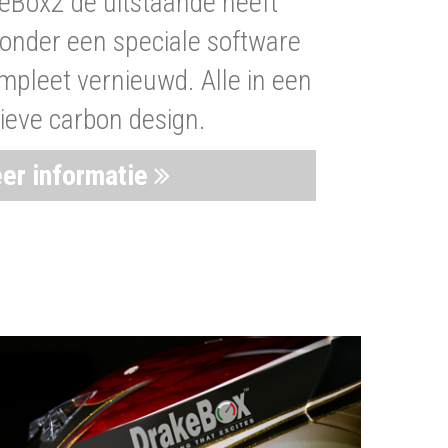
eBox2 de uitstaande heeft
nder een speciale software
mpleet vernieuwd. Alle in een
ieve carbon design.
er informatie