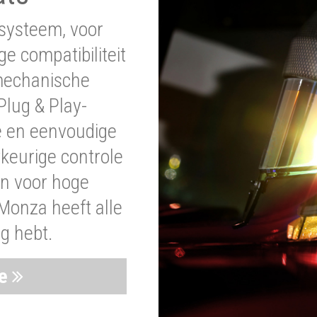
systeem, voor
ge compatibiliteit
 mechanische
lug & Play-
e en eenvoudige
wkeurige controle
en voor hoge
Monza heeft alle
ig hebt.
ie