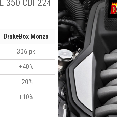
L 350 CDI 224
DrakeBox Monza
306 pk
+40%
-20%
+10%