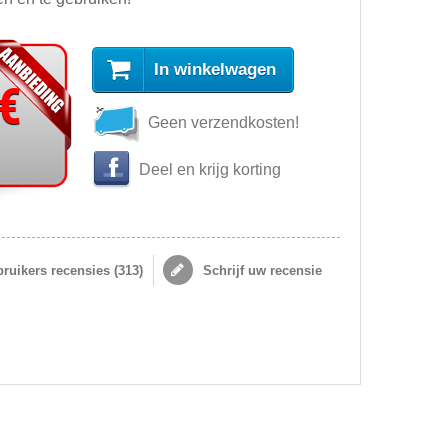
In winkelwagen
 €
Geen verzendkosten!
Deel en krijg korting
ruikers recensies (
313
)
Schrijf uw recensie