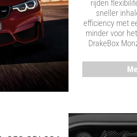
rijden flexibil
sneller inha
efficiency met 
minder voor he
DrakeBox Monza
Me