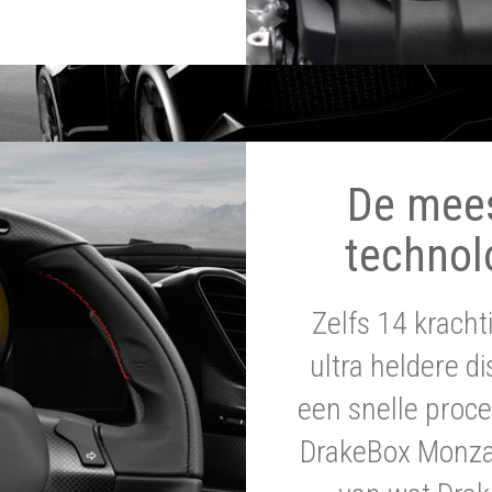
De mee
technol
Zelfs 14 krach
ultra heldere di
een snelle proce
DrakeBox Monza 