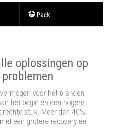
Pack
lle oplossingen op
 problemen
vermogen voor het branden
aan het begin en een hogere
t rechte stuk. Meer dan 40%
 met een grotere recovery en