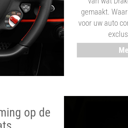
van wat Drak
gemaakt. Waaro
voor uw auto co
exclus
Me
ming op de
ats