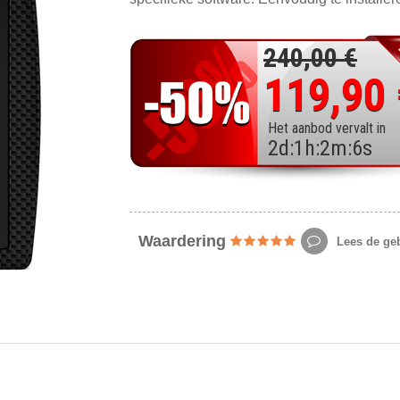
240,00 €
119,90
Het aanbod vervalt in
2
d
:
1
h
:
2
m
:
4
s
Waardering
Lees de geb