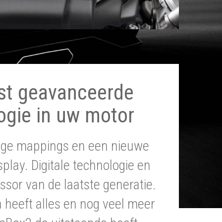
st geavanceerde
ogie in uw motor
tige mappings en een nieuwe
splay. Digitale technologie en
ssor van de laatste generatie.
heeft alles en nog veel meer