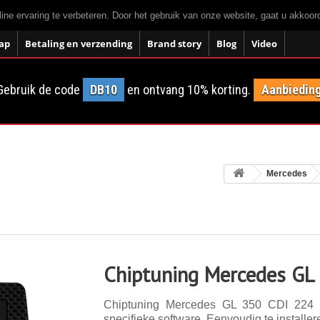
ne ervaring te verbeteren. Door het gebruik van onze website, gaat u akkoo
ap
Betaling en verzending
Brand story
Blog
Video
Gebruik de code
DB10
en ontvang 10% korting.
Aanbieding
Mercedes
Chiptuning Mercedes GL
Chiptuning Mercedes GL 350 CDI 224 p
specifieke software. Eenvoudig te installer