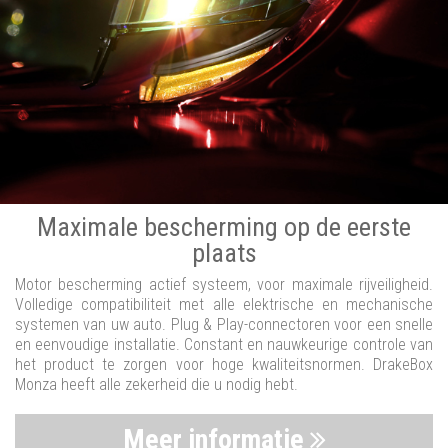
Maximale bescherming op de eerste
plaats
Motor bescherming actief systeem, voor maximale rijveiligheid.
Volledige compatibiliteit met alle elektrische en mechanische
systemen van uw auto. Plug & Play-connectoren voor een snelle
en eenvoudige installatie. Constant en nauwkeurige controle van
het product te zorgen voor hoge kwaliteitsnormen. DrakeBox
Monza heeft alle zekerheid die u nodig hebt.
Meer informatie