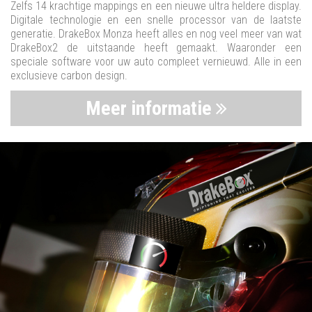
Zelfs 14 krachtige mappings en een nieuwe ultra heldere display.
Digitale technologie en een snelle processor van de laatste
generatie. DrakeBox Monza heeft alles en nog veel meer van wat
DrakeBox2 de uitstaande heeft gemaakt. Waaronder een
speciale software voor uw auto compleet vernieuwd. Alle in een
exclusieve carbon design.
Meer informatie