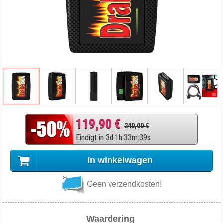
119,90 €
240,00 €
Eindigt in
3
d
:
1
h
:
33
m
:
38
s
In winkelwagen
Geen verzendkosten!
Waardering