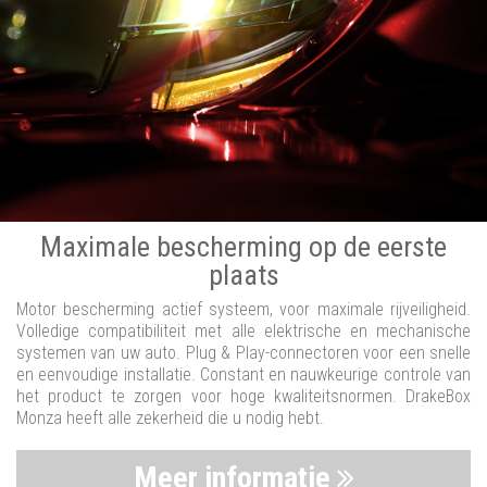
Maximale bescherming op de eerste
plaats
Motor bescherming actief systeem, voor maximale rijveiligheid.
Volledige compatibiliteit met alle elektrische en mechanische
systemen van uw auto. Plug & Play-connectoren voor een snelle
en eenvoudige installatie. Constant en nauwkeurige controle van
het product te zorgen voor hoge kwaliteitsnormen. DrakeBox
Monza heeft alle zekerheid die u nodig hebt.
Meer informatie