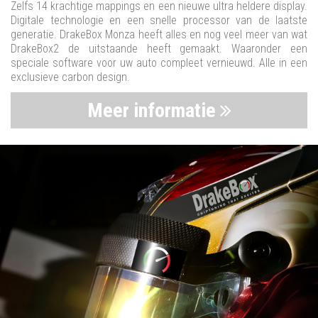
Zelfs 14 krachtige mappings en een nieuwe ultra heldere display.
Digitale technologie en een snelle processor van de laatste
generatie. DrakeBox Monza heeft alles en nog veel meer van wat
DrakeBox2 de uitstaande heeft gemaakt. Waaronder een
speciale software voor uw auto compleet vernieuwd. Alle in een
exclusieve carbon design.
Meer informatie