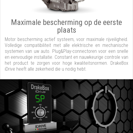
Maximale bescherming op de eerste
plaats
Motor bescherming actief systeem, voor maximale rijveiligheid.
Volledige compatibiliteit met alle elektrische en mechanische
systemen van uw auto. Plug&Play-connectoren voor een snelle
en eenvoudige installatie. Constant en nauwkeurige controle van
het product te zorgen voor hoge kwaliteitsnormen. DrakeBox
iDrive heeft alle zekerheid die u nodig hebt.