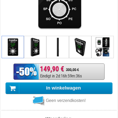
149,90 €
300,00 €
Eindigt in
2
d
:
16
h
:
59
m
:
35
s
In winkelwagen
Geen verzendkosten!