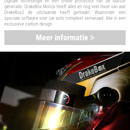
Digitale technologie en een snelle processor van de laatste
generatie. DrakeBox Monza heeft alles en nog veel meer van wat
DrakeBox2 de uitstaande heeft gemaakt. Waaronder een
speciale software voor uw auto compleet vernieuwd. Alle in een
exclusieve carbon design.
Meer informatie