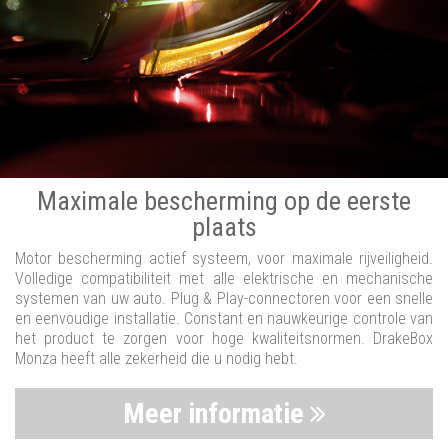
Maximale bescherming op de eerste
plaats
Motor bescherming actief systeem, voor maximale rijveiligheid.
Volledige compatibiliteit met alle elektrische en mechanische
systemen van uw auto. Plug & Play-connectoren voor een snelle
en eenvoudige installatie. Constant en nauwkeurige controle van
het product te zorgen voor hoge kwaliteitsnormen. DrakeBox
Monza heeft alle zekerheid die u nodig hebt.
Meer informatie