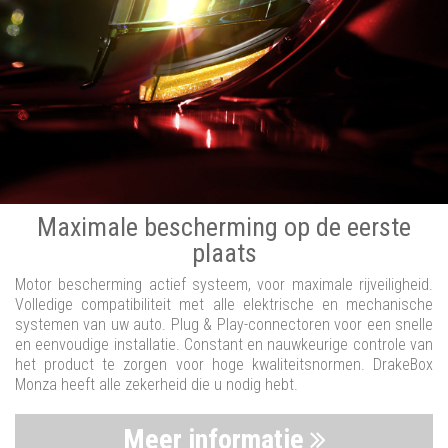
Maximale bescherming op de eerste
plaats
Motor bescherming actief systeem, voor maximale rijveiligheid.
Volledige compatibiliteit met alle elektrische en mechanische
systemen van uw auto. Plug & Play-connectoren voor een snelle
en eenvoudige installatie. Constant en nauwkeurige controle van
het product te zorgen voor hoge kwaliteitsnormen. DrakeBox
Monza heeft alle zekerheid die u nodig hebt.
Meer informatie