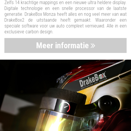
Zelfs 14 krachtige mappings en een nieuwe ultra heldere display.
Digitale technologie en een snelle processor van de laatste
generatie. DrakeBox Monza heeft alles en nog veel meer van wat
DrakeBox2 de uitstaande heeft gemaakt. Waaronder een
speciale software voor uw auto compleet vernieuwd. Alle in een
exclusieve carbon design.
Meer informatie