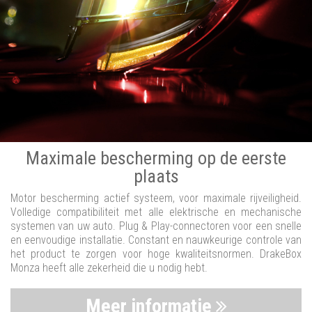
Maximale bescherming op de eerste
plaats
Motor bescherming actief systeem, voor maximale rijveiligheid.
Volledige compatibiliteit met alle elektrische en mechanische
systemen van uw auto. Plug & Play-connectoren voor een snelle
en eenvoudige installatie. Constant en nauwkeurige controle van
het product te zorgen voor hoge kwaliteitsnormen. DrakeBox
Monza heeft alle zekerheid die u nodig hebt.
Meer informatie