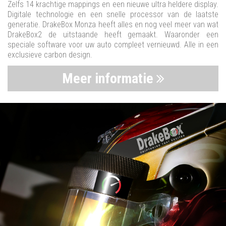
Zelfs 14 krachtige mappings en een nieuwe ultra heldere display.
Digitale technologie en een snelle processor van de laatste
generatie. DrakeBox Monza heeft alles en nog veel meer van wat
DrakeBox2 de uitstaande heeft gemaakt. Waaronder een
speciale software voor uw auto compleet vernieuwd. Alle in een
exclusieve carbon design.
Meer informatie