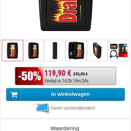
119,90 €
240,00 €
Eindigt in
1
d
:
2
h
:
19
m
:
33
s
In winkelwagen
Geen verzendkosten!
Waardering