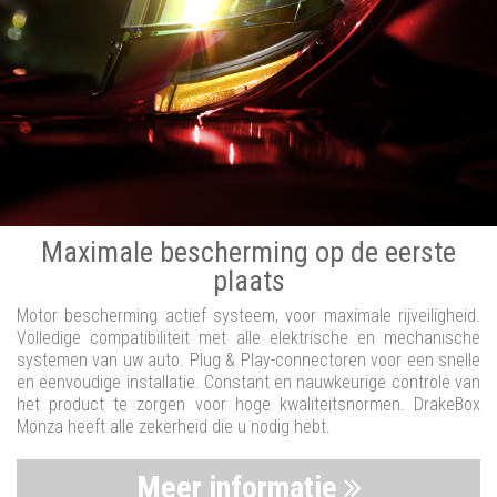
Maximale bescherming op de eerste
plaats
Motor bescherming actief systeem, voor maximale rijveiligheid.
Volledige compatibiliteit met alle elektrische en mechanische
systemen van uw auto. Plug & Play-connectoren voor een snelle
en eenvoudige installatie. Constant en nauwkeurige controle van
het product te zorgen voor hoge kwaliteitsnormen. DrakeBox
Monza heeft alle zekerheid die u nodig hebt.
Meer informatie