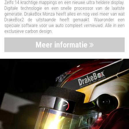
Zelfs 14 krachtige mappings en een nieuwe ultra heldere display.
Digitale technologie en een snelle processor van de laatste
generatie. DrakeBox Monza heeft alles en nog veel meer van wat
DrakeBox2 de uitstaande heeft gemaakt. Waaronder een
speciale software voor uw auto compleet vernieuwd. Alle in een
exclusieve carbon design.
Meer informatie