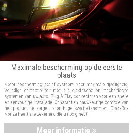
Maximale bescherming op de eerste
plaats
Motor bescherming actief systeem, voor maximale rijveiligheid.
Volledige compatibiliteit met alle elektrische en mechanische
systemen van uw auto. Plug & Play-connectoren voor een snelle
en eenvoudige installatie. Constant en nauwkeurige controle van
het product te zorgen voor hoge kwaliteitsnormen. DrakeBox
Monza heeft alle zekerheid die u nodig hebt.
Meer informatie