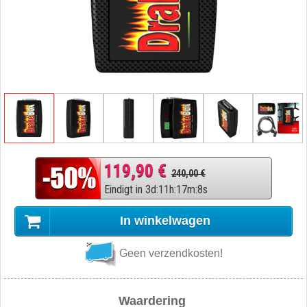
119,90 €
240,00 €
Eindigt in
3
d
:
11
h
:
17
m
:
7
s
In winkelwagen
Geen verzendkosten!
Waardering