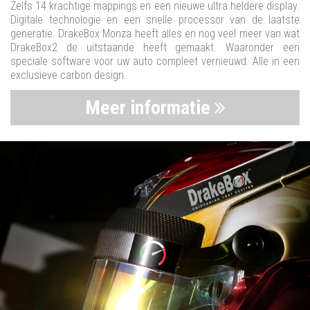
Zelfs 14 krachtige mappings en een nieuwe ultra heldere display.
Digitale technologie en een snelle processor van de laatste
generatie. DrakeBox Monza heeft alles en nog veel meer van wat
DrakeBox2 de uitstaande heeft gemaakt. Waaronder een
speciale software voor uw auto compleet vernieuwd. Alle in een
exclusieve carbon design.
Meer informatie