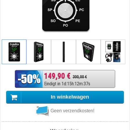
149,90 €
300,00 €
Eindigt in
1
d
:
15
h
:
12
m
:
36
s
In winkelwagen
Geen verzendkosten!