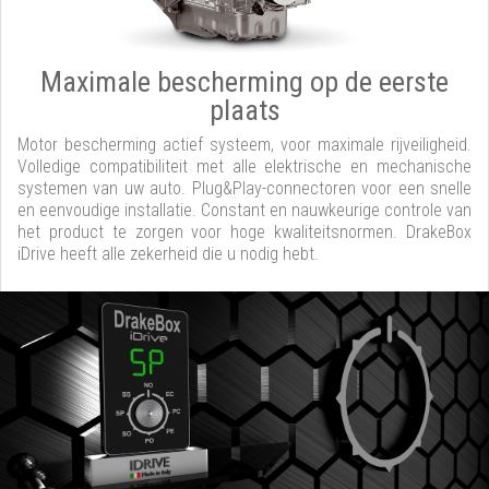
Maximale bescherming op de eerste
plaats
Motor bescherming actief systeem, voor maximale rijveiligheid.
Volledige compatibiliteit met alle elektrische en mechanische
systemen van uw auto. Plug&Play-connectoren voor een snelle
en eenvoudige installatie. Constant en nauwkeurige controle van
het product te zorgen voor hoge kwaliteitsnormen. DrakeBox
iDrive heeft alle zekerheid die u nodig hebt.