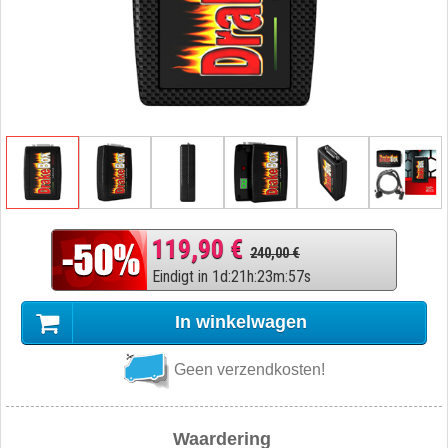
119,90 €
240,00 €
Eindigt in
1
d
:
21
h
:
23
m
:
56
s
In winkelwagen
Geen verzendkosten!
Waardering