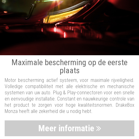
Maximale bescherming op de eerste
plaats
Motor bescherming actief systeem, voor maximale rijveiligheid.
Volledige compatibiliteit met alle elektrische en mechanische
systemen van uw auto. Plug & Play-connectoren voor een snelle
en eenvoudige installatie. Constant en nauwkeurige controle van
het product te zorgen voor hoge kwaliteitsnormen. DrakeBox
Monza heeft alle zekerheid die u nodig hebt.
Meer informatie