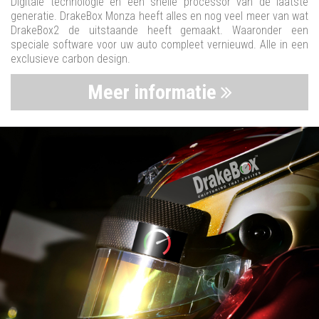
Digitale technologie en een snelle processor van de laatste
generatie. DrakeBox Monza heeft alles en nog veel meer van wat
DrakeBox2 de uitstaande heeft gemaakt. Waaronder een
speciale software voor uw auto compleet vernieuwd. Alle in een
exclusieve carbon design.
Meer informatie