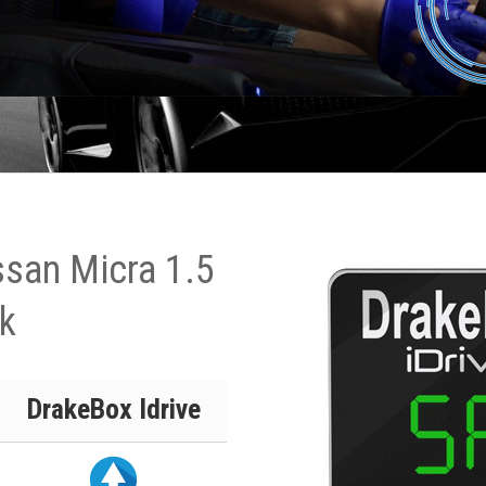
ssan Micra 1.5
k
DrakeBox Idrive