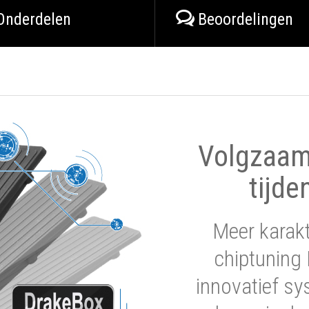
Onderdelen
Beoordelingen
Volgzaam 
tijde
Meer karak
chiptuning 
innovatief sy