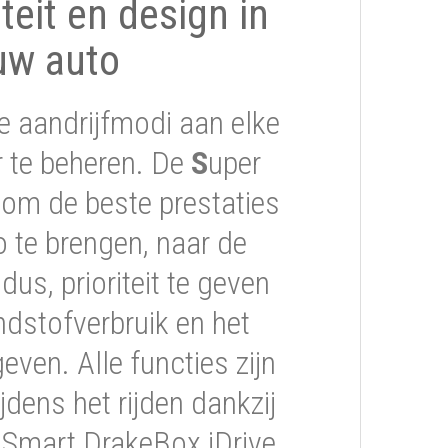
iteit en design in
uw auto
e aandrijfmodi aan elke
er te beheren. De
S
uper
om de beste prestaties
 te brengen, naar de
s, prioriteit te geven
ndstofverbruik en het
geven. Alle functies zijn
jdens het rijden dankzij
 Smart DrakeBox iDrive