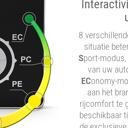
Interactiv
8 verschillend
situatie bet
S
port-modus, 
van uw auto
EC
onomy-modu
aan het bra
rijcomfort te 
beschikbaar ti
de exclusieve