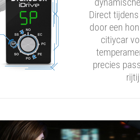
dynamische 
Direct tijden
door een hon
citiycar 
temperamen
precies pas
rijt