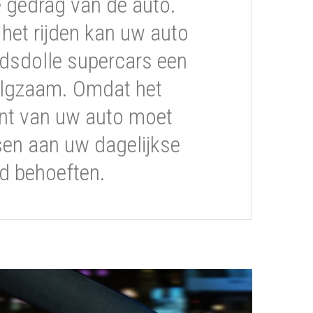
gedrag van de auto.
s het rijden kan uw auto
dsdolle supercars een
volgzaam. Omdat het
t van uw auto moet
sen aan uw dagelijkse
ijd behoeften.