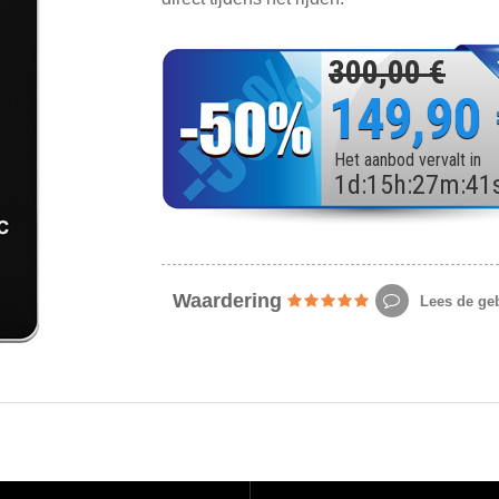
300,00 €
149,90
Het aanbod vervalt in
1
d
:
15
h
:
27
m
:
39
Waardering
Lees de geb