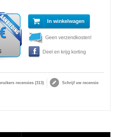
In winkelwagen
 €
Geen verzendkosten!
s
Deel en krijg korting
ruikers recensies (
313
)
Schrijf uw recensie