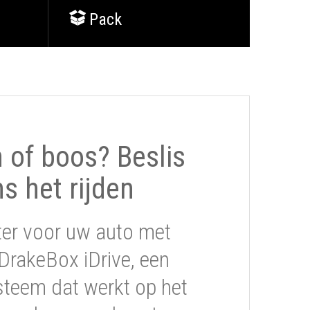
Pack
of boos? Beslis
ns het rijden
ter voor uw auto met
DrakeBox iDrive, een
steem dat werkt op het