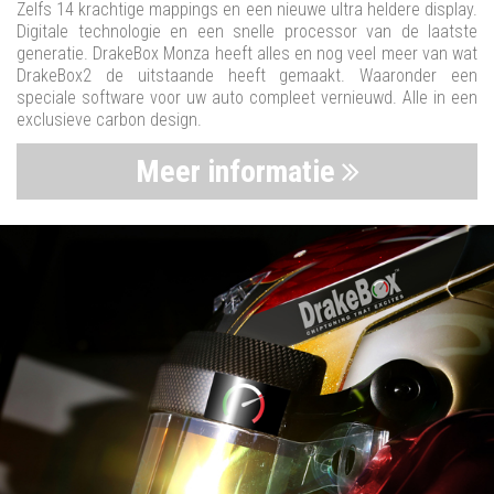
Zelfs 14 krachtige mappings en een nieuwe ultra heldere display.
Digitale technologie en een snelle processor van de laatste
generatie. DrakeBox Monza heeft alles en nog veel meer van wat
DrakeBox2 de uitstaande heeft gemaakt. Waaronder een
speciale software voor uw auto compleet vernieuwd. Alle in een
exclusieve carbon design.
Meer informatie