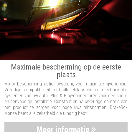
Maximale bescherming op de eerste
plaats
Motor bescherming actief systeem, voor maximale rijveiligheid.
Volledige compatibiliteit met alle elektrische en mechanische
systemen van uw auto. Plug & Play-connectoren voor een snelle
en eenvoudige installatie. Constant en nauwkeurige controle van
het product te zorgen voor hoge kwaliteitsnormen. DrakeBox
Monza heeft alle zekerheid die u nodig hebt.
Meer informatie