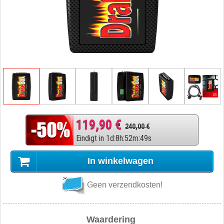
119,90 €
240,00 €
Eindigt in
1
d
:
8
h
:
52
m
:
48
s
In winkelwagen
Geen verzendkosten!
Waardering