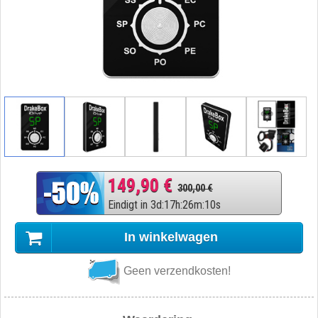
149,90 €
300,00 €
Eindigt in
3
d
:
17
h
:
26
m
:
9
s
In winkelwagen
Geen verzendkosten!