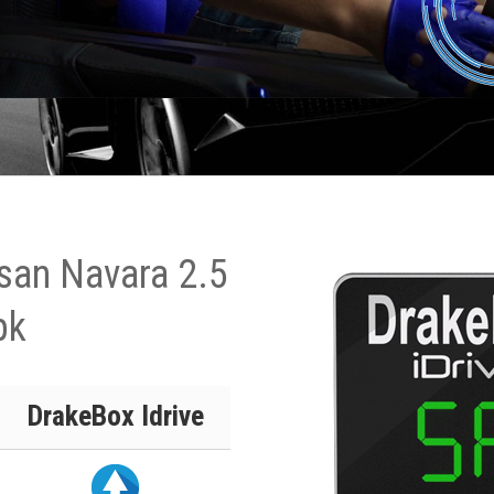
san Navara 2.5
pk
DrakeBox Idrive