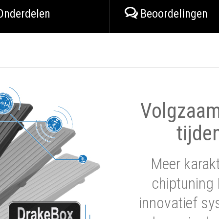
Onderdelen
Beoordelingen
Volgzaam 
tijde
Meer karak
chiptuning 
innovatief sy