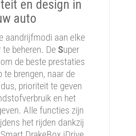
iteit en design in
uw auto
e aandrijfmodi aan elke
er te beheren. De
S
uper
om de beste prestaties
 te brengen, naar de
s, prioriteit te geven
ndstofverbruik en het
geven. Alle functies zijn
jdens het rijden dankzij
 Smart DrakeBox iDrive