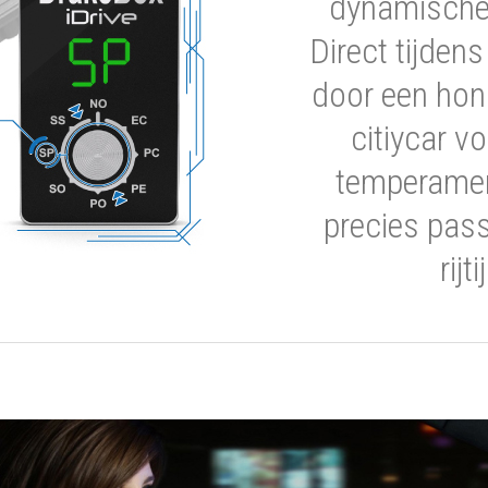
dynamische 
Direct tijden
door een hon
citiycar 
temperamen
precies pas
rijt