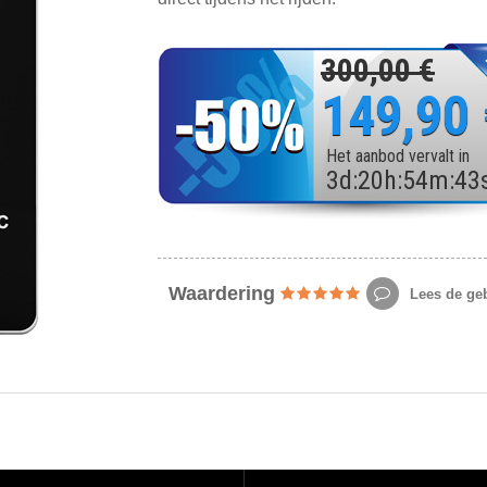
300,00 €
149,90
Het aanbod vervalt in
3
d
:
20
h
:
54
m
:
41
Waardering
Lees de geb