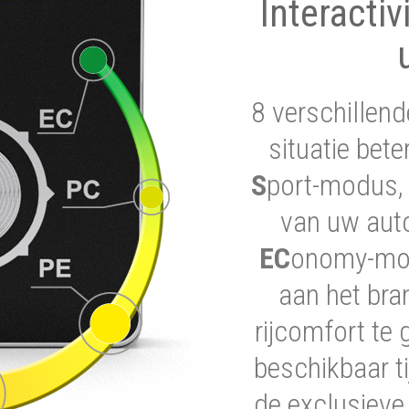
Interactiv
8 verschillend
situatie bet
S
port-modus, 
van uw auto
EC
onomy-modu
aan het bra
rijcomfort te 
beschikbaar ti
de exclusieve