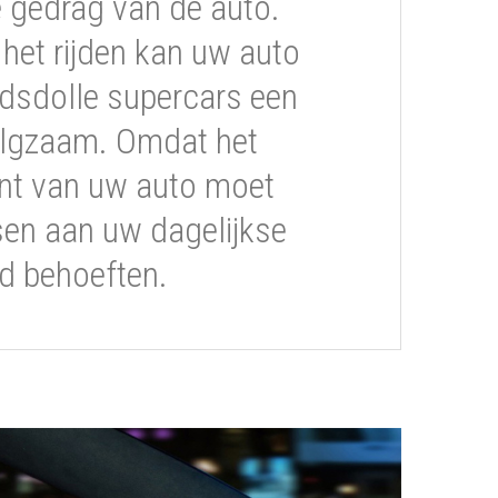
gedrag van de auto.
s het rijden kan uw auto
dsdolle supercars een
volgzaam. Omdat het
t van uw auto moet
sen aan uw dagelijkse
ijd behoeften.