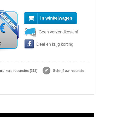
In winkelwagen
 €
Geen verzendkosten!
s
Deel en krijg korting
ruikers recensies (
313
)
Schrijf uw recensie