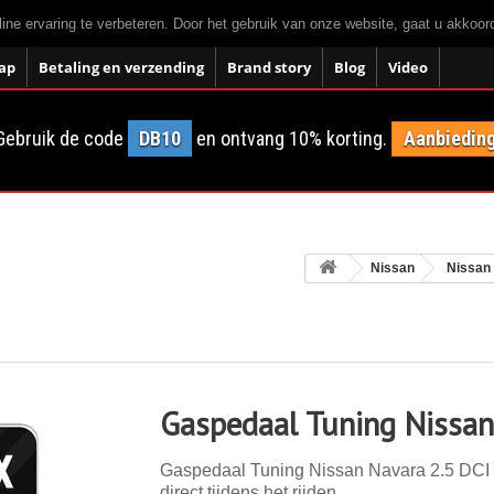
ne ervaring te verbeteren. Door het gebruik van onze website, gaat u akkoo
ap
Betaling en verzending
Brand story
Blog
Video
Gebruik de code
DB10
en ontvang 10% korting.
Aanbieding
Nissan
Nissan
Gaspedaal Tuning Nissan
Gaspedaal Tuning Nissan Navara 2.5 DCI 1
direct tijdens het rijden.