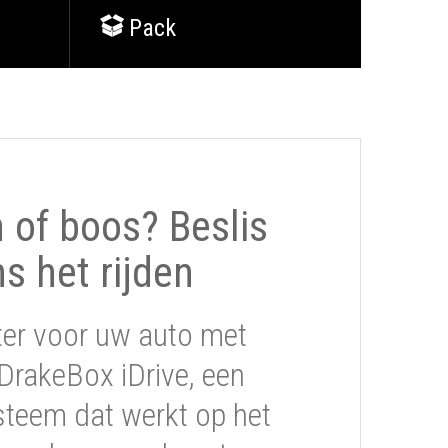
Pack
of boos? Beslis
ns het rijden
ter voor uw auto met
DrakeBox iDrive, een
steem dat werkt op het