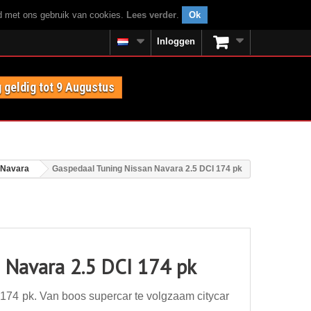
rd met ons gebruik van cookies.
Lees verder
.
Ok
Inloggen
 geldig tot 9 Augustus
 Navara
Gaspedaal Tuning Nissan Navara 2.5 DCI 174 pk
 Navara 2.5 DCI 174 pk
74 pk. Van boos supercar te volgzaam citycar