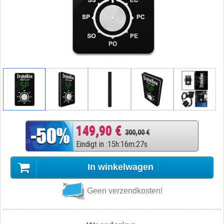
149,90 €
300,00 €
Eindigt in
:
15
h
:
16
m
:
26
s
In winkelwagen
Geen verzendkosten!