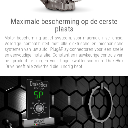
Maximale bescherming op de eerste
plaats
Motor bescherming actief systeem, voor maximale rijveiligheid.
Volledige compatibiliteit met alle elektrische en mechanische
systemen van uw auto. Plug&Play-connectoren voor een snelle
en eenvoudige installatie. Constant en nauwkeurige controle van
het product te zorgen voor hoge kwaliteitsnormen. DrakeBox
iDrive heeft alle zekerheid die u nodig hebt.