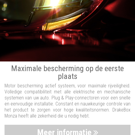
Maximale bescherming op de eerste
plaats
Motor bescherming actief systeem, voor maximale rijveiligheid.
Volledige compatibiliteit met alle elektrische en mechanische
systemen van uw auto. Plug & Play-connectoren voor een snelle
en eenvoudige installatie. Constant en nauwkeurige controle van
het product te zorgen voor hoge kwaliteitsnormen. DrakeBox
Monza heeft alle zekerheid die u nodig hebt.
Meer informatie