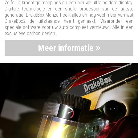
Zelfs 14 krachtige mappings en een nieuwe ultra heldere display.
Digitale technologie en een snelle processor van de laatste
generatie. DrakeBox Monza heeft alles en nog veel meer van wat
DrakeBox2 de uitstaande heeft gemaakt. Waaronder een
speciale software voor uw auto compleet vernieuwd. Alle in een
exclusieve carbon design.
Meer informatie