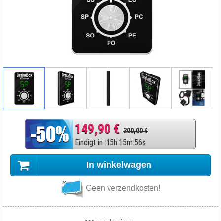
149,90 €
300,00 €
Eindigt in
:
15
h
:
15
m
:
55
s
In winkelwagen
Geen verzendkosten!