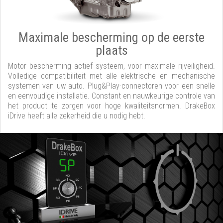
Maximale bescherming op de eerste
plaats
Motor bescherming actief systeem, voor maximale rijveiligheid.
Volledige compatibiliteit met alle elektrische en mechanische
systemen van uw auto. Plug&Play-connectoren voor een snelle
en eenvoudige installatie. Constant en nauwkeurige controle van
het product te zorgen voor hoge kwaliteitsnormen. DrakeBox
iDrive heeft alle zekerheid die u nodig hebt.