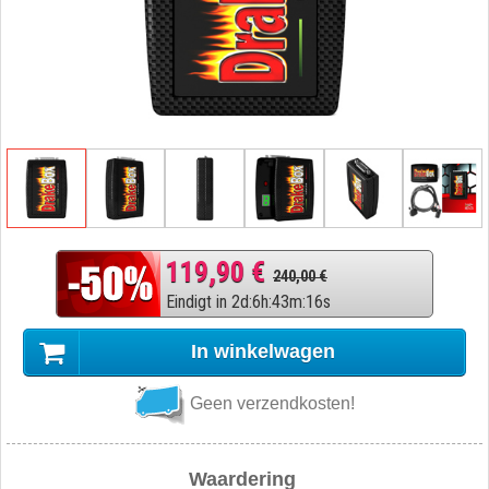
119,90 €
240,00 €
Eindigt in
2
d
:
6
h
:
43
m
:
15
s
In winkelwagen
Geen verzendkosten!
Waardering