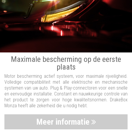
Maximale bescherming op de eerste
plaats
Motor bescherming actief systeem, voor maximale rijveiligheid.
Volledige compatibiliteit met alle elektrische en mechanische
systemen van uw auto. Plug & Play-connectoren voor een snelle
en eenvoudige installatie. Constant en nauwkeurige controle van
het product te zorgen voor hoge kwaliteitsnormen. DrakeBox
Monza heeft alle zekerheid die u nodig hebt.
Meer informatie