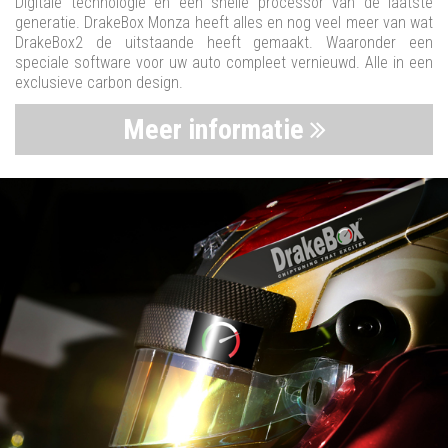
Digitale technologie en een snelle processor van de laatste
generatie. DrakeBox Monza heeft alles en nog veel meer van wat
DrakeBox2 de uitstaande heeft gemaakt. Waaronder een
speciale software voor uw auto compleet vernieuwd. Alle in een
exclusieve carbon design.
Meer informatie