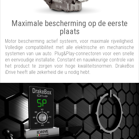
Maximale bescherming op de eerste
plaats
Motor bescherming actief systeem, voor maximale rijveiligheid.
Volledige compatibiliteit met alle elektrische en mechanische
systemen van uw auto. Plug&Play-connectoren voor een snelle
en eenvoudige installatie. Constant en nauwkeurige controle van
het product te zorgen voor hoge kwaliteitsnormen. DrakeBox
iDrive heeft alle zekerheid die u nodig hebt.