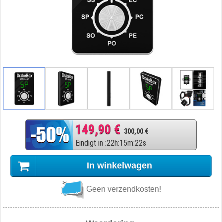
149,90 €
300,00 €
Eindigt in
:
22
h
:
15
m
:
21
s
In winkelwagen
Geen verzendkosten!