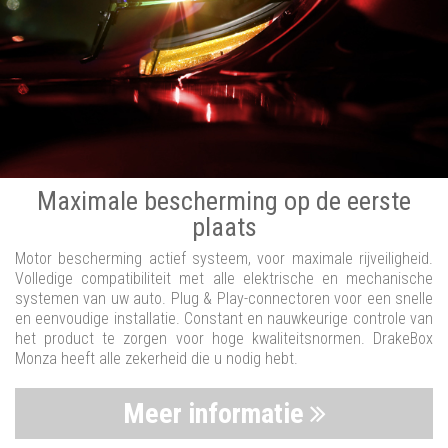
Maximale bescherming op de eerste
plaats
Motor bescherming actief systeem, voor maximale rijveiligheid.
Volledige compatibiliteit met alle elektrische en mechanische
systemen van uw auto. Plug & Play-connectoren voor een snelle
en eenvoudige installatie. Constant en nauwkeurige controle van
het product te zorgen voor hoge kwaliteitsnormen. DrakeBox
Monza heeft alle zekerheid die u nodig hebt.
Meer informatie