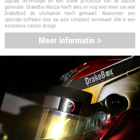
Digitale technologie en een snelle processor van de laatste
generatie. DrakeBox Monza heeft alles en nog veel meer van wat
DrakeBox2 de uitstaande heeft gemaakt. Waaronder een
speciale software voor uw auto compleet vernieuwd. Alle in een
exclusieve carbon design.
Meer informatie