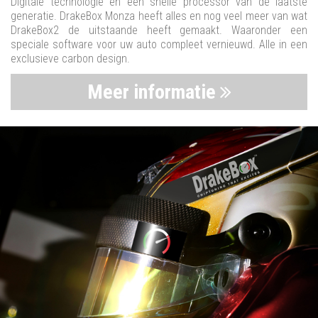
Digitale technologie en een snelle processor van de laatste
generatie. DrakeBox Monza heeft alles en nog veel meer van wat
DrakeBox2 de uitstaande heeft gemaakt. Waaronder een
speciale software voor uw auto compleet vernieuwd. Alle in een
exclusieve carbon design.
Meer informatie