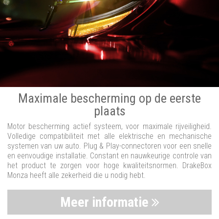
Maximale bescherming op de eerste
plaats
Motor bescherming actief systeem, voor maximale rijveiligheid.
Volledige compatibiliteit met alle elektrische en mechanische
systemen van uw auto. Plug & Play-connectoren voor een snelle
en eenvoudige installatie. Constant en nauwkeurige controle van
het product te zorgen voor hoge kwaliteitsnormen. DrakeBox
Monza heeft alle zekerheid die u nodig hebt.
Meer informatie