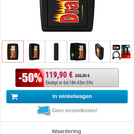
119,90 €
240,00 €
Eindigt in
6
d
:
18
h
:
43
m
:
59
s
In winkelwagen
Geen verzendkosten!
Waardering