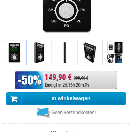
149,90 €
300,00 €
Eindigt in
2
d
:
16
h
:
20
m
:
8
s
In winkelwagen
Geen verzendkosten!