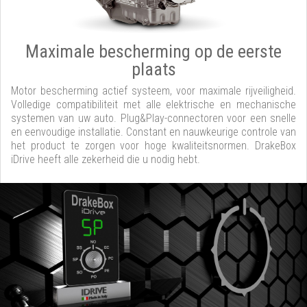
Maximale bescherming op de eerste
plaats
Motor bescherming actief systeem, voor maximale rijveiligheid.
Volledige compatibiliteit met alle elektrische en mechanische
systemen van uw auto. Plug&Play-connectoren voor een snelle
en eenvoudige installatie. Constant en nauwkeurige controle van
het product te zorgen voor hoge kwaliteitsnormen. DrakeBox
iDrive heeft alle zekerheid die u nodig hebt.