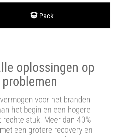
Pack
lle oplossingen op
 problemen
vermogen voor het branden
aan het begin en een hogere
t rechte stuk. Meer dan 40%
 met een grotere recovery en