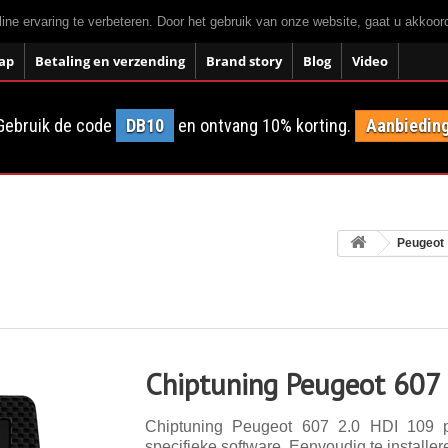
ne ervaring te verbeteren. Door het gebruik van onze website, gaat u akkoo
ap
Betaling en verzending
Brand story
Blog
Video
Gebruik de code
DB10
en ontvang 10% korting.
Aanbieding
Peugeot
Chiptuning Peugeot 607 
Chiptuning Peugeot 607 2.0 HDI 109 p
specifieke software. Eenvoudig te installer