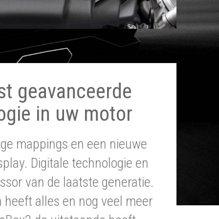
st geavanceerde
ogie in uw motor
tige mappings en een nieuwe
splay. Digitale technologie en
ssor van de laatste generatie.
heeft alles en nog veel meer