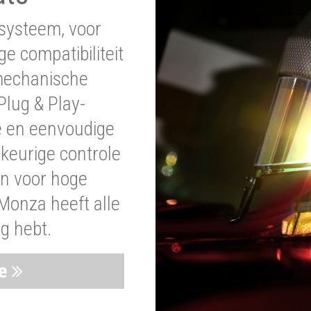
systeem, voor
ge compatibiliteit
 mechanische
lug & Play-
e en eenvoudige
wkeurige controle
en voor hoge
Monza heeft alle
ig hebt.
ie