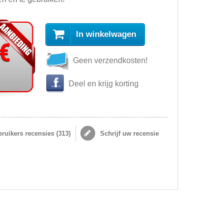
In winkelwagen
 €
Geen verzendkosten!
s
Deel en krijg korting
ruikers recensies (
313
)
Schrijf uw recensie