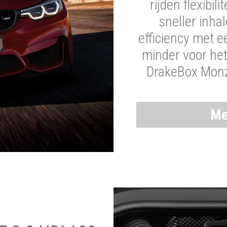
rijden flexibil
sneller inha
efficiency met 
minder voor he
DrakeBox Monza
Me