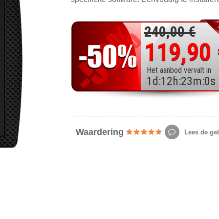
240,00 €
119,90
Het aanbod vervalt in
1
d
:
12
h
:
22
m
:
58
Waardering
Lees de geb