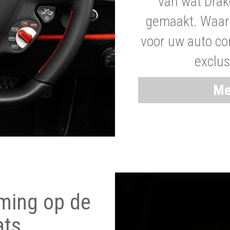
van wat Drak
gemaakt. Waaro
voor uw auto co
exclus
Me
ming op de
ats