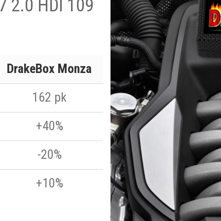
7 2.0 HDI 109
DrakeBox Monza
162 pk
+40%
-20%
+10%