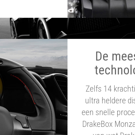
De mee
technol
Zelfs 14 krach
ultra heldere di
een snelle proce
DrakeBox Monza 