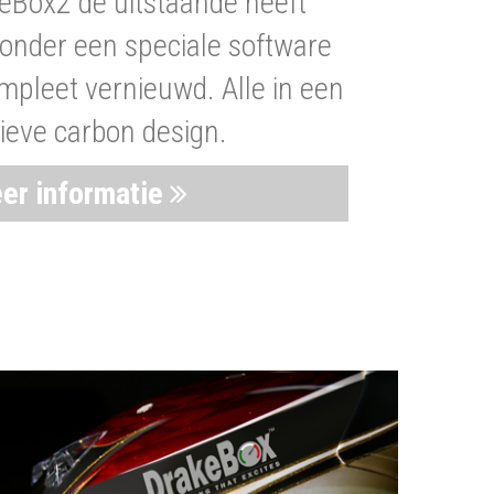
eBox2 de uitstaande heeft
nder een speciale software
mpleet vernieuwd. Alle in een
ieve carbon design.
er informatie