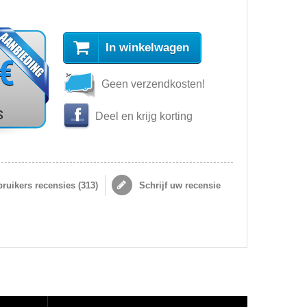
In winkelwagen
 €
Geen verzendkosten!
s
Deel en krijg korting
ruikers recensies (
313
)
Schrijf uw recensie