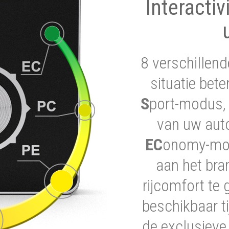
Interactiv
8 verschillend
situatie bet
S
port-modus, 
van uw auto
EC
onomy-modu
aan het bra
rijcomfort te 
beschikbaar ti
de exclusieve