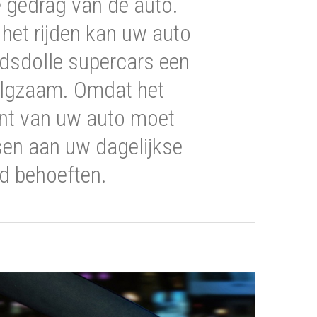
gedrag van de auto.
s het rijden kan uw auto
dsdolle supercars een
volgzaam. Omdat het
t van uw auto moet
sen aan uw dagelijkse
ijd behoeften.