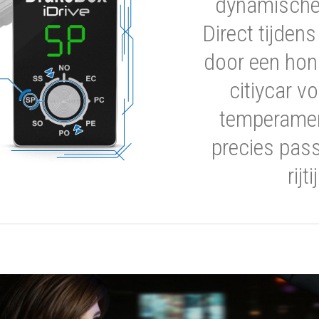
dynamische 
Direct tijden
door een hon
citiycar 
temperamen
precies pas
rijt