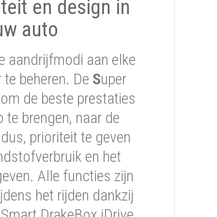
iteit en design in
uw auto
e aandrijfmodi aan elke
er te beheren. De
S
uper
om de beste prestaties
 te brengen, naar de
s, prioriteit te geven
ndstofverbruik en het
geven. Alle functies zijn
jdens het rijden dankzij
 Smart DrakeBox iDrive