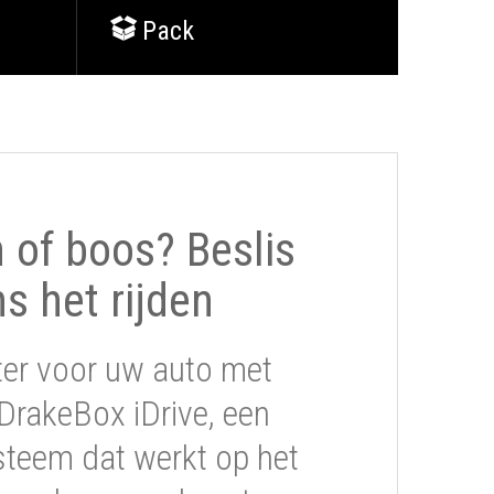
Pack
of boos? Beslis
ns het rijden
ter voor uw auto met
DrakeBox iDrive, een
steem dat werkt op het