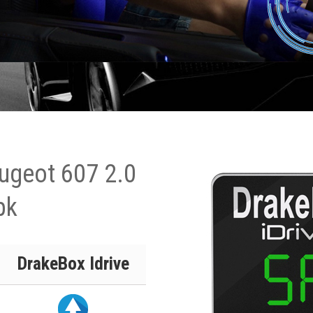
ugeot 607 2.0
pk
DrakeBox Idrive