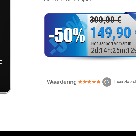
300,00 €
149,90
Het aanbod vervalt in
2
d
:
14
h
:
26
m
:
10
Waardering
Lees de geb