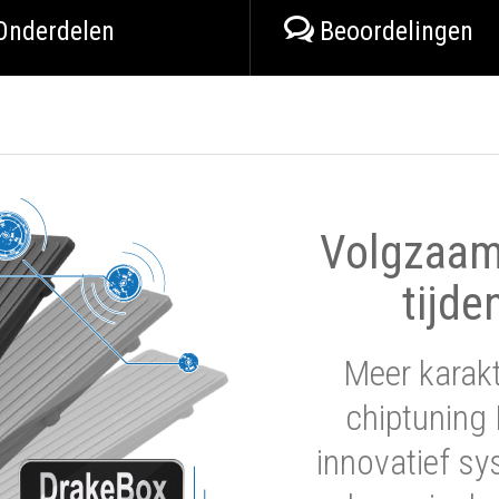
Onderdelen
Beoordelingen
Volgzaam 
tijde
Meer karak
chiptuning 
innovatief sy