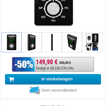
149,90 €
300,00 €
Eindigt in
3
d
:
22
h
:
57
m
:
33
s
In winkelwagen
Geen verzendkosten!