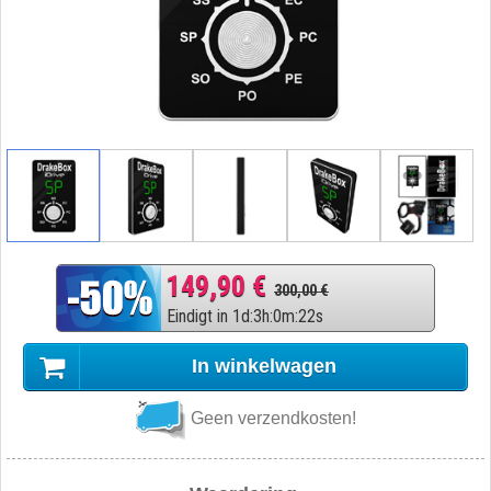
149,90 €
300,00 €
Eindigt in
1
d
:
3
h
:
0
m
:
21
s
In winkelwagen
Geen verzendkosten!