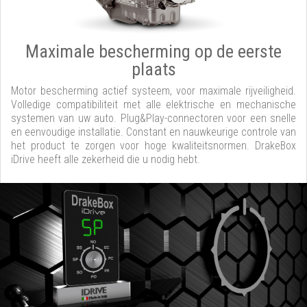
Maximale bescherming op de eerste
plaats
Motor bescherming actief systeem, voor maximale rijveiligheid.
Volledige compatibiliteit met alle elektrische en mechanische
systemen van uw auto. Plug&Play-connectoren voor een snelle
en eenvoudige installatie. Constant en nauwkeurige controle van
het product te zorgen voor hoge kwaliteitsnormen. DrakeBox
iDrive heeft alle zekerheid die u nodig hebt.