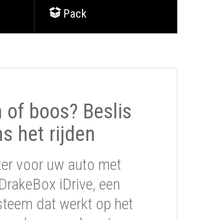
Pack
of boos? Beslis
ns het rijden
ter voor uw auto met
DrakeBox iDrive, een
steem dat werkt op het