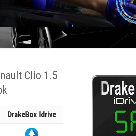
ault Clio 1.5
pk
DrakeBox Idrive