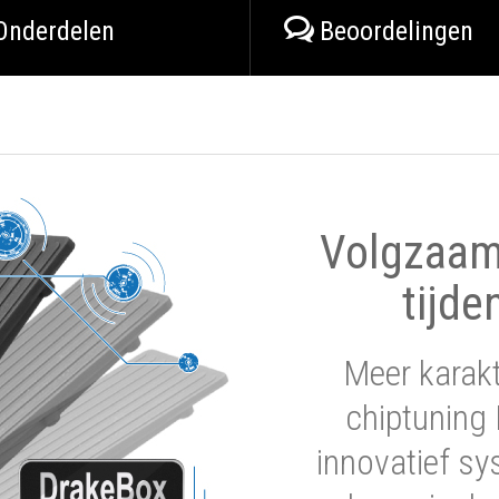
Onderdelen
Beoordelingen
Volgzaam 
tijde
Meer karak
chiptuning 
innovatief sy