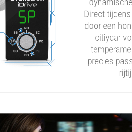
dynamische 
Direct tijden
door een hon
citiycar 
temperamen
precies pas
rijt