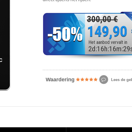
300,00 €
149,90
Het aanbod vervalt in
2
d
:
16
h
:
16
m
:
27
Waardering
Lees de geb