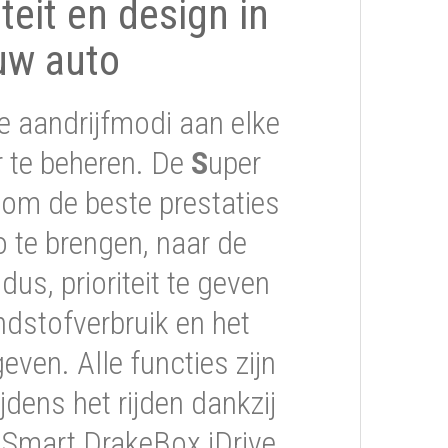
iteit en design in
uw auto
e aandrijfmodi aan elke
er te beheren. De
S
uper
om de beste prestaties
 te brengen, naar de
s, prioriteit te geven
ndstofverbruik en het
geven. Alle functies zijn
jdens het rijden dankzij
 Smart DrakeBox iDrive