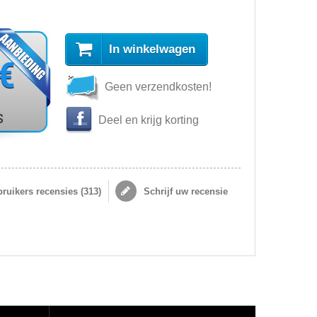
In winkelwagen
 €
Geen verzendkosten!
s
Deel en krijg korting
ruikers recensies (
313
)
Schrijf uw recensie