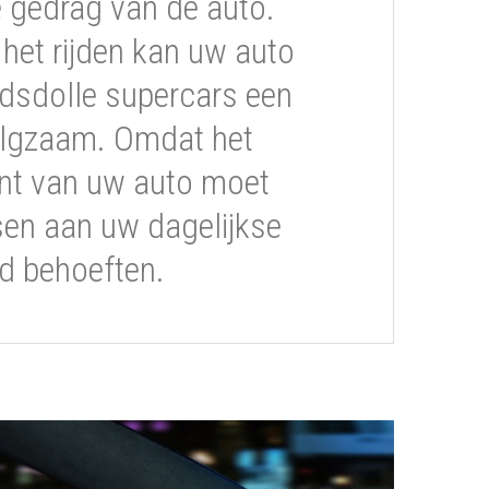
gedrag van de auto.
s het rijden kan uw auto
dsdolle supercars een
volgzaam. Omdat het
t van uw auto moet
sen aan uw dagelijkse
ijd behoeften.