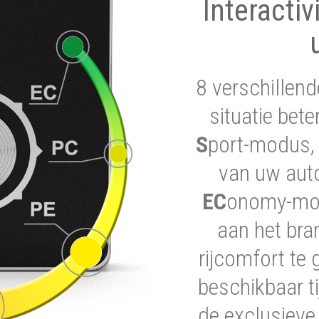
Interactiv
8 verschillend
situatie bet
S
port-modus, 
van uw auto
EC
onomy-modu
aan het bra
rijcomfort te 
beschikbaar ti
de exclusieve