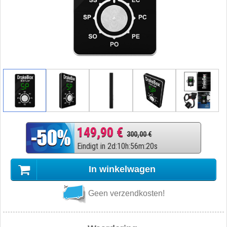
149,90 €
300,00 €
Eindigt in
2
d
:
10
h
:
56
m
:
19
s
In winkelwagen
Geen verzendkosten!