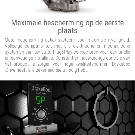
Maximale bescherming op de eerste
plaats
Motor bescherming actief systeem, voor maximale rijveiligheid.
Volledige compatibiliteit met alle elektrische en mechanische
systemen van uw auto. Plug&Play-connectoren voor een snelle
en eenvoudige installatie. Constant en nauwkeurige controle van
het product te zorgen voor hoge kwaliteitsnormen. DrakeBox
iDrive heeft alle zekerheid die u nodig hebt.