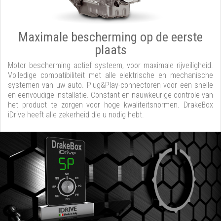
Maximale bescherming op de eerste
plaats
Motor bescherming actief systeem, voor maximale rijveiligheid.
Volledige compatibiliteit met alle elektrische en mechanische
systemen van uw auto. Plug&Play-connectoren voor een snelle
en eenvoudige installatie. Constant en nauwkeurige controle van
het product te zorgen voor hoge kwaliteitsnormen. DrakeBox
iDrive heeft alle zekerheid die u nodig hebt.