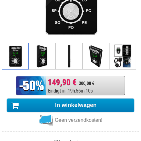
149,90 €
300,00 €
Eindigt in
:
19
h
:
56
m
:
9
s
In winkelwagen
Geen verzendkosten!