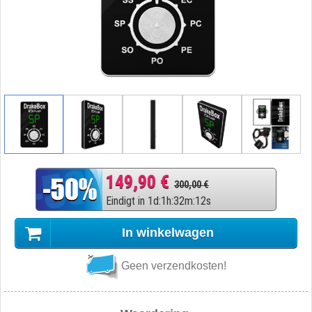
149,90 €
300,00 €
Eindigt in
1
d
:
1
h
:
32
m
:
11
s
In winkelwagen
Geen verzendkosten!