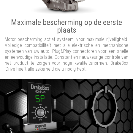
Maximale bescherming op de eerste
plaats
Motor bescherming actief systeem, voor maximale rijveiligheid.
Volledige compatibiliteit met alle elektrische en mechanische
systemen van uw auto. Plug&Play-connectoren voor een snelle
en eenvoudige installatie. Constant en nauwkeurige controle van
het product te zorgen voor hoge kwaliteitsnormen. DrakeBox
iDrive heeft alle zekerheid die u nodig hebt.