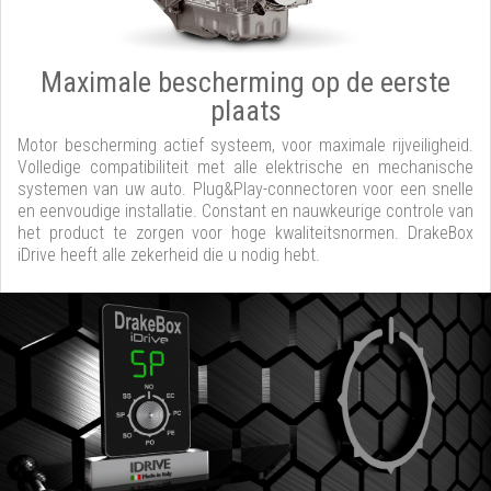
Maximale bescherming op de eerste
plaats
Motor bescherming actief systeem, voor maximale rijveiligheid.
Volledige compatibiliteit met alle elektrische en mechanische
systemen van uw auto. Plug&Play-connectoren voor een snelle
en eenvoudige installatie. Constant en nauwkeurige controle van
het product te zorgen voor hoge kwaliteitsnormen. DrakeBox
iDrive heeft alle zekerheid die u nodig hebt.