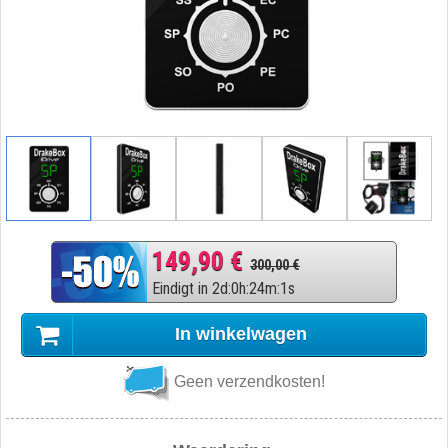
149,90 €
300,00 €
Eindigt in
2
d
:
0
h
:
24
m
:
0
s
In winkelwagen
Geen verzendkosten!