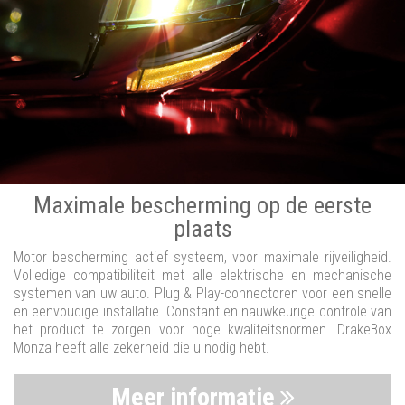
Maximale bescherming op de eerste
plaats
Motor bescherming actief systeem, voor maximale rijveiligheid.
Volledige compatibiliteit met alle elektrische en mechanische
systemen van uw auto. Plug & Play-connectoren voor een snelle
en eenvoudige installatie. Constant en nauwkeurige controle van
het product te zorgen voor hoge kwaliteitsnormen. DrakeBox
Monza heeft alle zekerheid die u nodig hebt.
Meer informatie