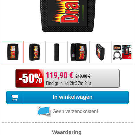
119,90 €
240,00 €
Eindigt in
1
d
:
2
h
:
57
m
:
20
s
In winkelwagen
Geen verzendkosten!
Waardering