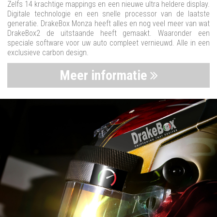
Zelfs 14 krachtige mappings en een nieuwe ultra heldere display.
Digitale technologie en een snelle processor van de laatste
generatie. DrakeBox Monza heeft alles en nog veel meer van wat
DrakeBox2 de uitstaande heeft gemaakt. Waaronder een
speciale software voor uw auto compleet vernieuwd. Alle in een
exclusieve carbon design.
Meer informatie