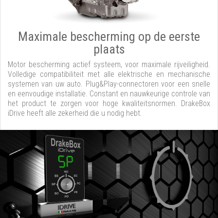
Maximale bescherming op de eerste
plaats
Motor bescherming actief systeem, voor maximale rijveiligheid.
Volledige compatibiliteit met alle elektrische en mechanische
systemen van uw auto. Plug&Play-connectoren voor een snelle
en eenvoudige installatie. Constant en nauwkeurige controle van
het product te zorgen voor hoge kwaliteitsnormen. DrakeBox
iDrive heeft alle zekerheid die u nodig hebt.