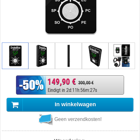
149,90 €
300,00 €
Eindigt in
2
d
:
11
h
:
56
m
:
26
s
In winkelwagen
Geen verzendkosten!