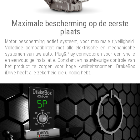
Maximale bescherming op de eerste
plaats
Motor bescherming actief systeem, voor maximale rijveiligheid.
Volledige compatibiliteit met alle elektrische en mechanische
systemen van uw auto. Plug&Play-connectoren voor een snelle
en eenvoudige installatie. Constant en nauwkeurige controle van
het product te zorgen voor hoge kwaliteitsnormen. DrakeBox
iDrive heeft alle zekerheid die u nodig hebt.