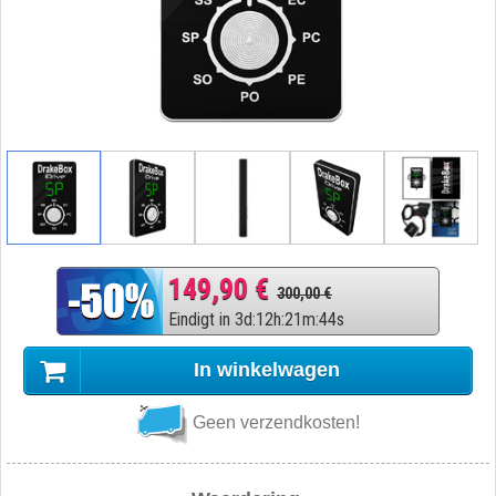
149,90 €
300,00 €
Eindigt in
3
d
:
12
h
:
21
m
:
43
s
In winkelwagen
Geen verzendkosten!