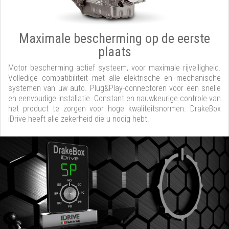
Maximale bescherming op de eerste
plaats
Motor bescherming actief systeem, voor maximale rijveiligheid.
Volledige compatibiliteit met alle elektrische en mechanische
systemen van uw auto. Plug&Play-connectoren voor een snelle
en eenvoudige installatie. Constant en nauwkeurige controle van
het product te zorgen voor hoge kwaliteitsnormen. DrakeBox
iDrive heeft alle zekerheid die u nodig hebt.