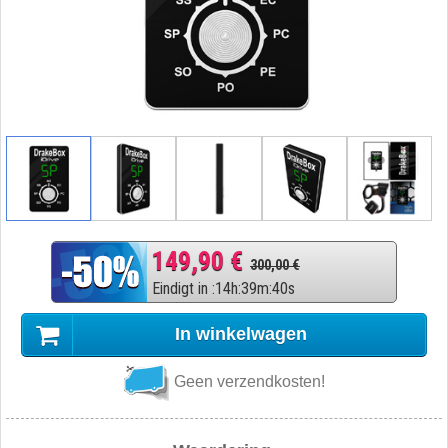
149,90 €
300,00 €
Eindigt in
:
14
h
:
39
m
:
39
s
In winkelwagen
Geen verzendkosten!