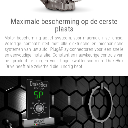
Maximale bescherming op de eerste
plaats
Motor bescherming actief systeem, voor maximale rijveiligheid.
Volledige compatibiliteit met alle elektrische en mechanische
systemen van uw auto. Plug&Play-connectoren voor een snelle
en eenvoudige installatie. Constant en nauwkeurige controle van
het product te zorgen voor hoge kwaliteitsnormen. DrakeBox
iDrive heeft alle zekerheid die u nodig hebt.