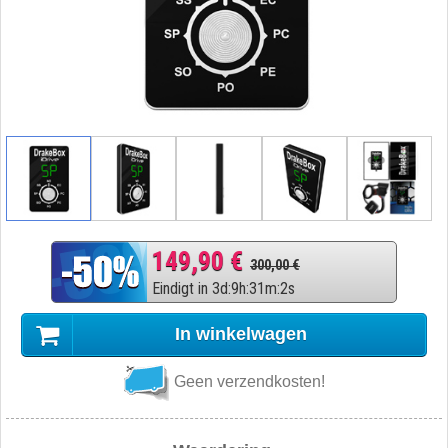
149,90 €
300,00 €
Eindigt in
3
d
:
9
h
:
31
m
:
1
s
In winkelwagen
Geen verzendkosten!