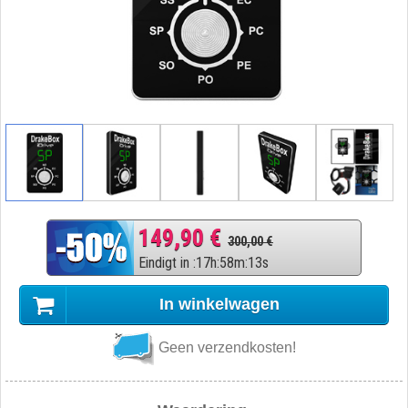
149,90 €
300,00 €
Eindigt in
:
17
h
:
58
m
:
12
s
In winkelwagen
Geen verzendkosten!