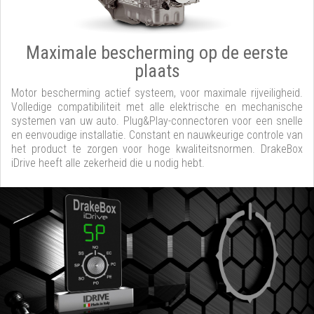
Maximale bescherming op de eerste
plaats
Motor bescherming actief systeem, voor maximale rijveiligheid.
Volledige compatibiliteit met alle elektrische en mechanische
systemen van uw auto. Plug&Play-connectoren voor een snelle
en eenvoudige installatie. Constant en nauwkeurige controle van
het product te zorgen voor hoge kwaliteitsnormen. DrakeBox
iDrive heeft alle zekerheid die u nodig hebt.