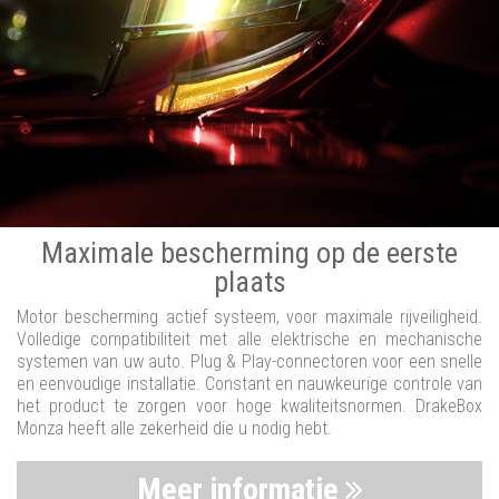
Maximale bescherming op de eerste
plaats
Motor bescherming actief systeem, voor maximale rijveiligheid.
Volledige compatibiliteit met alle elektrische en mechanische
systemen van uw auto. Plug & Play-connectoren voor een snelle
en eenvoudige installatie. Constant en nauwkeurige controle van
het product te zorgen voor hoge kwaliteitsnormen. DrakeBox
Monza heeft alle zekerheid die u nodig hebt.
Meer informatie