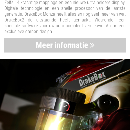
Zelfs 14 krachtige mappings en een nieuwe ultra heldere display.
Digitale technologie en een snelle processor van de laatste
generatie. DrakeBox Monza heeft alles en nog veel meer van wat
DrakeBox2 de uitstaande heeft gemaakt. Waaronder een
speciale software voor uw auto compleet vernieuwd. Alle in een
exclusieve carbon design.
Meer informatie