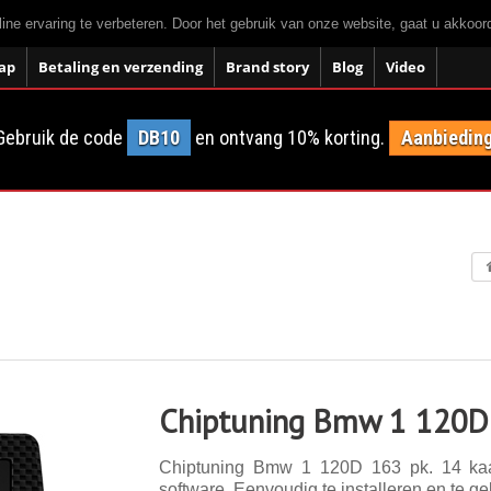
ne ervaring te verbeteren. Door het gebruik van onze website, gaat u akkoo
ap
Betaling en verzending
Brand story
Blog
Video
Gebruik de code
DB10
en ontvang 10% korting.
Aanbieding
Chiptuning Bmw 1 120D
Chiptuning Bmw 1 120D 163 pk. 14 kaar
software. Eenvoudig te installeren en te ge