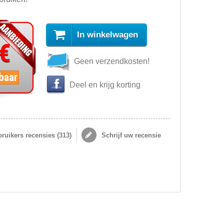
In winkelwagen
 €
Geen verzendkosten!
baar
Deel en krijg korting
ruikers recensies (
313
)
Schrijf uw recensie