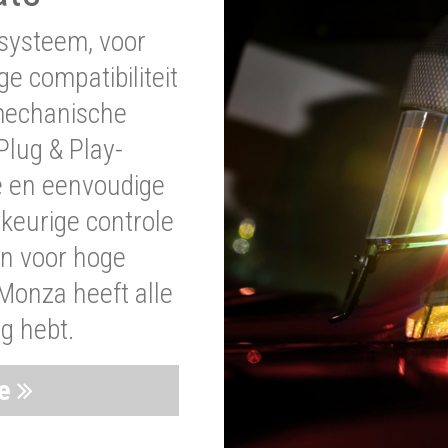
systeem, voor
ge compatibiliteit
 mechanische
lug & Play-
e en eenvoudige
wkeurige controle
en voor hoge
Monza heeft alle
ig hebt.
ie