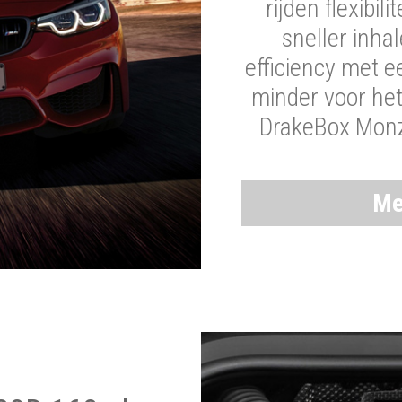
rijden flexibil
sneller inha
efficiency met 
minder voor he
DrakeBox Monza
Me