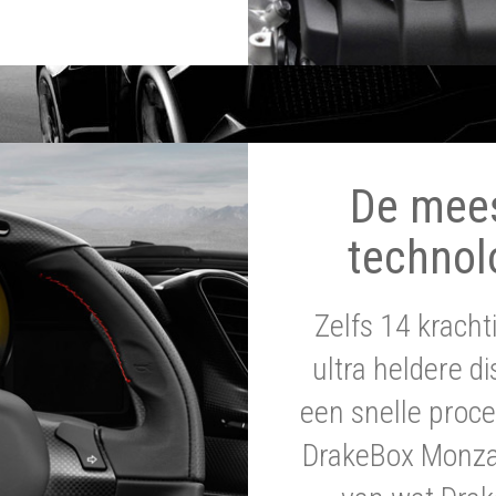
De mee
technol
Zelfs 14 krach
ultra heldere di
een snelle proce
DrakeBox Monza 