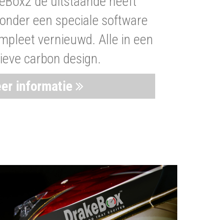
eBox2 de uitstaande heeft
nder een speciale software
mpleet vernieuwd. Alle in een
ieve carbon design.
er informatie