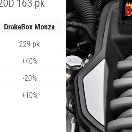
20D 163 pk
DrakeBox Monza
229 pk
+40%
-20%
+10%