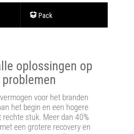
Pack
lle oplossingen op
 problemen
vermogen voor het branden
aan het begin en een hogere
t rechte stuk. Meer dan 40%
 met een grotere recovery en