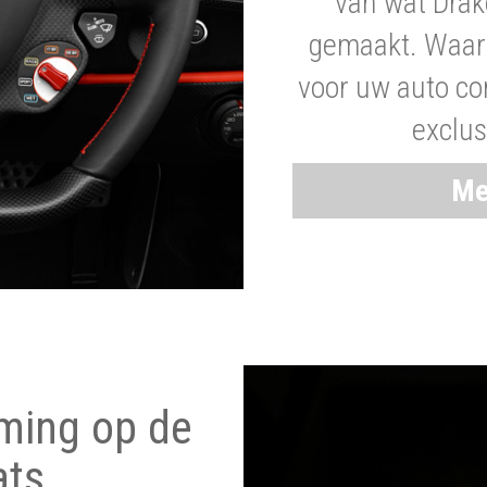
van wat Drak
gemaakt. Waaro
voor uw auto co
exclus
Me
ming op de
ats