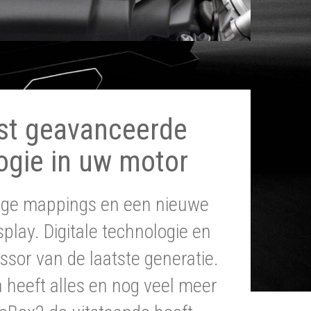
st geavanceerde
ogie in uw motor
tige mappings en een nieuwe
splay. Digitale technologie en
ssor van de laatste generatie.
heeft alles en nog veel meer