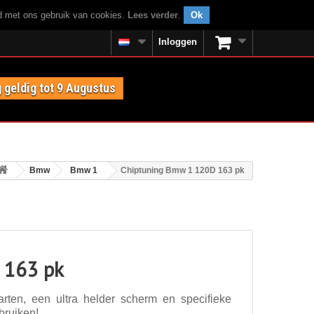
rd met ons gebruik van cookies.
Lees verder
.
Ok
Inloggen
 geldig tot 9 Augustus
Bmw
Bmw 1
Chiptuning Bmw 1 120D 163 pk
 163 pk
ten, een ultra helder scherm en specifieke
bruiken!