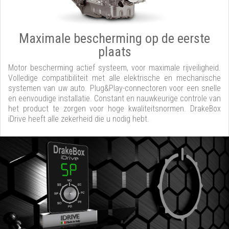
Maximale bescherming op de eerste
plaats
Motor bescherming actief systeem, voor maximale rijveiligheid.
Volledige compatibiliteit met alle elektrische en mechanische
systemen van uw auto. Plug&Play-connectoren voor een snelle
en eenvoudige installatie. Constant en nauwkeurige controle van
het product te zorgen voor hoge kwaliteitsnormen. DrakeBox
iDrive heeft alle zekerheid die u nodig hebt.