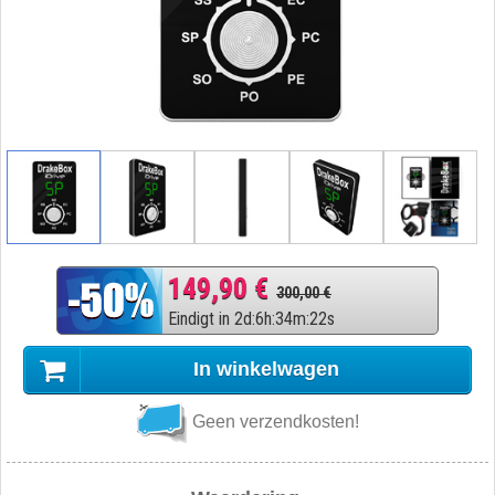
149,90 €
300,00 €
Eindigt in
2
d
:
6
h
:
34
m
:
21
s
In winkelwagen
Geen verzendkosten!